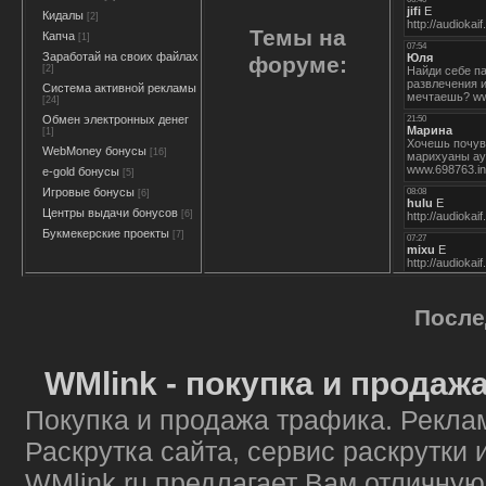
Кидалы
[2]
Темы на
Капча
[1]
Заработай на своих файлах
форуме:
[2]
Система активной рекламы
[24]
Обмен электронных денег
[1]
WebMoney бонусы
[16]
e-gold бонусы
[5]
Игровые бонусы
[6]
Центры выдачи бонусов
[6]
Букмекерские проекты
[7]
После
WMlink - покупка и продаж
Покупка и продажа трафика. Реклам
Раскрутка сайта, сервис раскрутки 
WMlink.ru предлагает Вам отличную